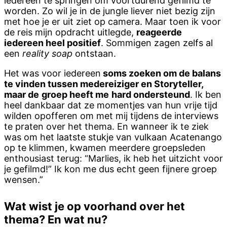
iedereen te springen om voortdurend gefilmd te
worden. Zo wil je in de jungle liever niet bezig zijn
met hoe je er uit ziet op camera. Maar toen ik voor
de reis mijn opdracht uitlegde,
reageerde
iedereen heel positief
. Sommigen zagen zelfs al
een
reality soap
ontstaan.
Het was voor iedereen
soms zoeken om de balans
te vinden tussen medereiziger en Storyteller,
maar de
groep heeft me
hard ondersteund
. Ik ben
heel dankbaar dat ze momentjes van hun vrije tijd
wilden opofferen om met mij tijdens de interviews
te praten over het thema. En wanneer ik te ziek
was om het laatste stukje van vulkaan Acatenango
op te klimmen, kwamen meerdere groepsleden
enthousiast terug: “Marlies, ik heb het uitzicht voor
je gefilmd!” Ik kon me dus echt geen fijnere groep
wensen.”
Wat wist je op voorhand over het
thema? En wat nu?